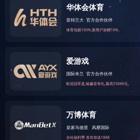
企业新闻
产品技术

高炉喷煤
开云(中国)Kaiyun·官方网站-kaiyun.com
矿渣微
溧阳公司

公司概况
联系方式
企业文化
人力资源

人才招聘
资讯分类


开云(中国)Kaiyun·官方网站-kaiyun.com
/
企业文化
/
理想篇