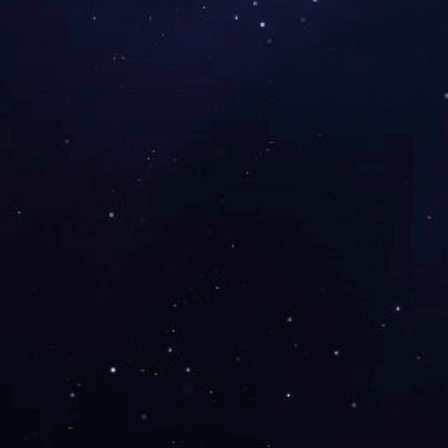
访问量：
详情
一个好的企业文化，就是一种精神的树立，有效的企业文化精神一定会
结了昨天，秉承过去的优良传统，在机遇与挑战面前，把握好
绩的工作空间，不断创造财富，赋予企业一个健康的体魄，为
创新致远，奋力拼搏，开云(中国)Kaiyun·官方网站-ka
够真正的让全体员工享有平等的尊严人格，让更多的员工拥有
享有安全幸福的晚年。这些赋予企业一个高尚的使命，建成一
上一个
:
无
下一个
:
成效篇
上一个
:
无
下一个
:
成效篇
Copyright
开云(中国)Kaiyun·官方网站-kaiyun.com INC. All Rghts Reserved.