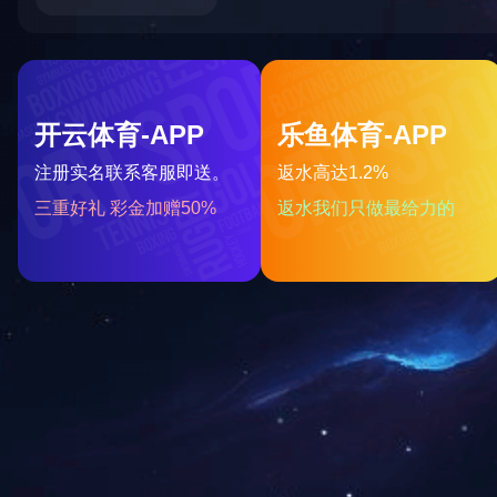
理想篇
分类：
企业文化
作者：
来源：
发布时间：
2018-01-31 09:56
访问量：
【概要描述】
一个好的企业文化，就是一种精神的树立，有效
理想篇
【概要描述】
一个好的企业文化，就是一种精神的树立，有效
分类：
企业文化
作者：
来源：
发布时间：
2018-01-31 09:56