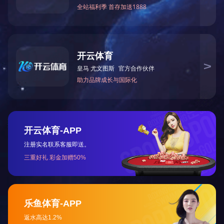
开云(中国)Kaiyun·官方网站-kaiyun.com 技术及装备的研发单
位，自主开发了脱硫剂使用量计算模型、搅拌桨转速选择模
型、脱硅剂使用量计算模型、脱磷喷吹过程控制模型等一系列
技术。
沙钢集团有限公司1~11号KR铁水脱硫工程
南京钢铁股份有限公司KR铁水脱硫工程
江苏利淮钢铁有限公司KR铁水脱硫工程