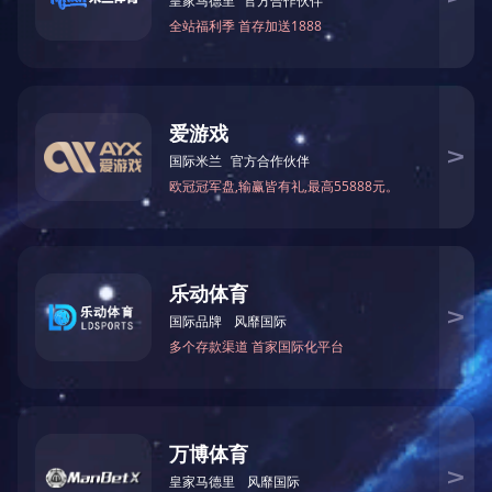
开云(中国)Kaiyun·官方网站-kaiyun.com
/
开云(中国)Kaiyun·官方网站-kaiyun.com
开云(中国)Kaiyun·官方网站-
kaiyun.com
分类：
产品技术
发布时间：
2018-01-30 00:00:00
访问量：
0
概要:
概要:
详情
开云(中国)Kaiyun·官方网站-kaiyun.com
开云(中国)Kaiyun·官方网站-kaiyun.com 是国内较早从事