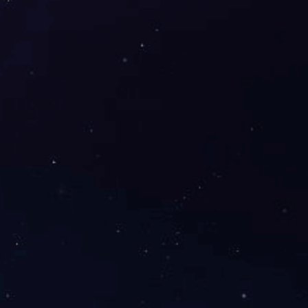
誉称号;集团2009年获全国企业文化优秀成果奖、2010年
奖;集团党委荣获2011年度全国企业党建工作先进单位;董事长卢
多;
技术，市场占有率逐年提高，国际市场拓展卓有成效;
规程》和《粉尘爆炸危险场所用收尘器防爆导则》的制订，一
40项，多人取得各项技术职业资格，形成了一个人才辈出、政治