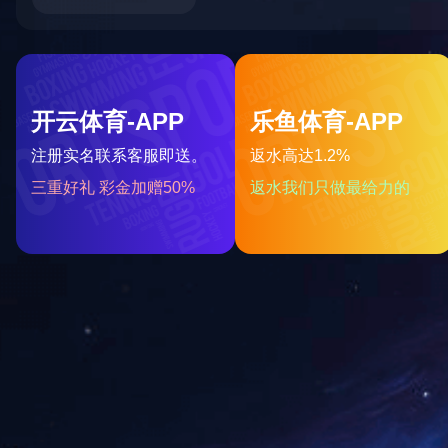
成效篇
分类：
企业文化
作者：
来源：
发布时间：
2018-01-31 09:54
访问量：
【概要描述】
近十年来，企业发生了巨大的变化，企业影响力
成效篇
【概要描述】
近十年来，企业发生了巨大的变化，企业影响力
分类：
企业文化
作者：
来源：
发布时间：
2018-01-31 09:54