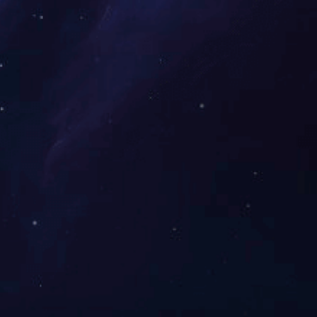
。
进个人;集团荣获省总工会授予的工人先锋号、模范职工之家等荣
;集团公司“集体婚礼”获得2011年度全国企业文化建设优秀案例
11年度全国企业优秀党委书记称号。
净资产增长6倍、固定资产增长10倍、销售收入增长50倍之
石灰焙烧(回转窑、氟卡斯窑工艺等)、短流程炼钢等六大专有
资质;公司工程技术人员参与了《高炉喷吹烟煤系统防爆安全
及以上学历，中高级以上职称占员工总数的60%，获各类专利近
的收入水平、福利待遇得到进一步提高。