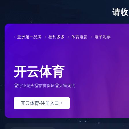
开云(中国)Kaiyun·官方网站-kaiyun.com
走进大峘
企业简介
组织机构
发展历程
荣誉资质
愿景和使命
企业新闻
产品技术
高炉喷煤
开云(中国)Kaiyun·官方网站-kaiyun.com
矿渣微
溧阳公司
公司概况
联系方式
企业文化
人力资源
人才招聘

开云(中国)Kaiyun·官方网站-kaiyun.com
走进大峘

企业简介
组织机构
发展历程
荣誉资质
愿景和使命