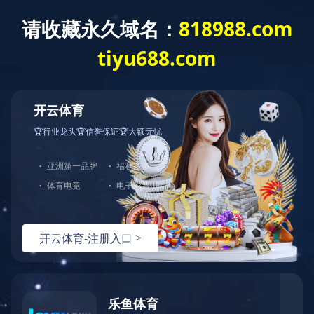
开云(中国)Kaiyun·官方网站-kaiyun.com
走进大峘
企业简介
组织机构
发展历程
荣誉资质
愿景和使命
企业新闻
产品技术
高炉喷煤
开云(中国)Kaiyun·官方网站-kaiyun.com
矿渣微
粉
活性石灰
环保工程
电池级碳酸锂制备工程
溧阳公司
公司概况
联系方式
企业文化
人力资源
人才招聘