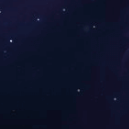
详情
张威，男，1989 年 10 月出生，中共党员，大学
2024年，在首届全国“红旗杯”班组长机械冶金建材
同志被评为全国机械冶金行业工匠。
张威同志与团队合作共同开发了 MTP 系列矿渣立磨
问：在您的职业生涯中，哪个技术攻关、工艺升级的
张威：印象最深的是 MTP270 磨机的选粉效率优化
下来。那段时间团队经常加班到深夜，拆解设备参数、
模拟优化了内部气流路径，前后做了 12 次试验，终于
位，没有大家的坚持，很难有这个成果。
问：回顾您的成长道路，您认为优秀的技能人才需要
张威：回顾自己从普通技术人员到副主任工程师的成长
行的方向。
首先是 “扎根实践的务实精神”。技能不是书本上的理论
机时完全达不到预期；后来沉到生产现场，跟着工人师傅
“泡在现场” 的务实，才最终突破了能耗瓶颈。如果脱