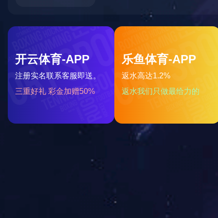
人物专访：全国机械冶金建材行
分类：
新闻中心
作者：
来源：
发布时间：
2025-09-30 16:56
访问量：
【概要描述】
张威，男，1989 年 10 月出生，中共党员
长机械冶金建材赛道复赛中，获得“优秀选手”称号；在全国
作共同开发了 MTP 系列矿渣立磨，主持和参与设计 14 
升级的案例让您印象深刻？ 张威：印象最深的是 MTP270 
耗降不下来。那段时间团队经常加班到深夜，拆解设备参数、
气流路径，前后做了 12 次试验，终于突破了瓶颈。其实难题
问：回顾您的成长道路，您认为优秀的技能人才需要具备哪些
要兼具几种核心特质，这些特质也是我一直努力践行的方向。 首
一开始靠公式模拟优化选粉结构，结果试机时完全达不到预期
角”—— 正是这种 “泡在现场” 的务实，才最终突破了能耗
于突破的创新意识”。行业一直在变，环保标准、客户需求、技