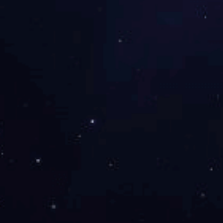
其次是 “敢于突破的创新意识”。行业一直在变，环保
少同事习惯了二维绘图，觉得 “老方法够用”，但我知
率。优秀的技能人才不能被 “惯性思维” 困住，要敢
问：成为行业工匠以后，您今后有什么专业学习的打
张威：持续精进自己的学习能力，技术迭代太快，要是
号文章，学到的轻量化设计思路，后来就用到了新产品研
理论、新技术，也要从实践里学、从别人身上学，让自
务实是基础，创新是动力，责任是方向，学习是保障。
关键词：
工匠
技能
技术
行业
优秀
人才
学习
设备
三维
实
上一个
:
喜报! 开云(中国)Kaiyun·官方网站-kaiyun.com
下一个
:
开云(中国)Kaiyun·官方网站-kaiyun.com 组
上一个
:
喜报! 开云(中国)Kaiyun·官方网站-kaiyun.com