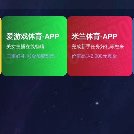
业工匠--张威
，大学本科学历、工程硕士学位，高级工程师，副主任工程师，从事技
建材行业职工助推高质量发展竞赛中，获得决赛团体二等奖。近日
种立磨产品，完善了公司立磨产品矩阵，助力公司在矿渣立磨领域
磨机的选粉效率优化。一开始，我们尝试了 3 种传统选粉结构，都
对比行业案例，甚至去现场跟踪同类设备的运行数据。后来我们
的关键在于 “平衡”， 既要保证选粉精度，又要控制能耗，这
特质？ 张威：回顾自己从普通技术人员到副主任工程师的成长路
先是 “扎根实践的务实精神”。技能不是书本上的理论，而是能解决
；后来沉到生产现场，跟着工人师傅观察设备运行、记录每一组参
瓶颈。如果脱离实践，再熟练的技术也只是 “纸上谈兵”，优秀的技
术趋势都在更新，要是满足于 “会用现有技术”，很快就会被淘汰